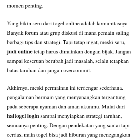
momen penting.
Yang bikin seru dari togel online adalah komunitasnya.
Banyak forum atau grup diskusi di mana pemain saling
berbagi tips dan strategi. Tapi tetap ingat, meski seru,
judi online
tetap harus dimainkan dengan bijak. Jangan
sampai keseruan berubah jadi masalah, selalu tetapkan
batas taruhan dan jangan overcommit.
Akhirnya, meski permainan ini terdengar sederhana,
pengalaman bermain yang menyenangkan tergantung
pada seberapa nyaman dan aman akunmu. Mulai dari
haitogel login
sampai menyiapkan strategi taruhan,
semuanya penting. Dengan pendekatan yang santai tapi
cerdas, main togel bisa jadi hiburan yang menegangkan