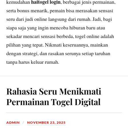
haitogel login
kemudahan
, berbagai jenis permainan,
serta bonus menarik, pemain bisa merasakan sensasi
seru dari judi online langsung dari rumah. Jadi, bagi
siapa saja yang ingin mencoba hiburan baru atau
sekadar mencari sensasi berbeda, togel online adalah
pilihan yang tepat. Nikmati keseruannya, mainkan
dengan strategi, dan rasakan serunya setiap taruhan
tanpa harus keluar rumah.
Rahasia Seru Menikmati
Permainan Togel Digital
ADMIN
NOVEMBER 23, 2025