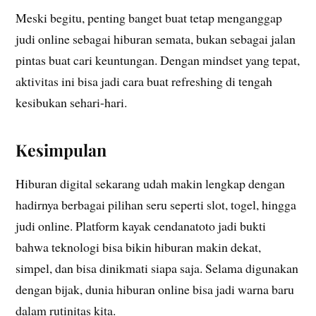
Meski begitu, penting banget buat tetap menganggap
judi online sebagai hiburan semata, bukan sebagai jalan
pintas buat cari keuntungan. Dengan mindset yang tepat,
aktivitas ini bisa jadi cara buat refreshing di tengah
kesibukan sehari-hari.
Kesimpulan
Hiburan digital sekarang udah makin lengkap dengan
hadirnya berbagai pilihan seru seperti slot, togel, hingga
judi online. Platform kayak cendanatoto jadi bukti
bahwa teknologi bisa bikin hiburan makin dekat,
simpel, dan bisa dinikmati siapa saja. Selama digunakan
dengan bijak, dunia hiburan online bisa jadi warna baru
dalam rutinitas kita.