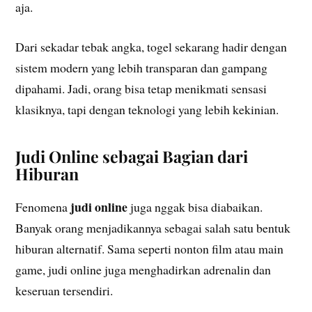
aja.
Dari sekadar tebak angka, togel sekarang hadir dengan
sistem modern yang lebih transparan dan gampang
dipahami. Jadi, orang bisa tetap menikmati sensasi
klasiknya, tapi dengan teknologi yang lebih kekinian.
Judi Online sebagai Bagian dari
Hiburan
judi online
Fenomena
juga nggak bisa diabaikan.
Banyak orang menjadikannya sebagai salah satu bentuk
hiburan alternatif. Sama seperti nonton film atau main
game, judi online juga menghadirkan adrenalin dan
keseruan tersendiri.