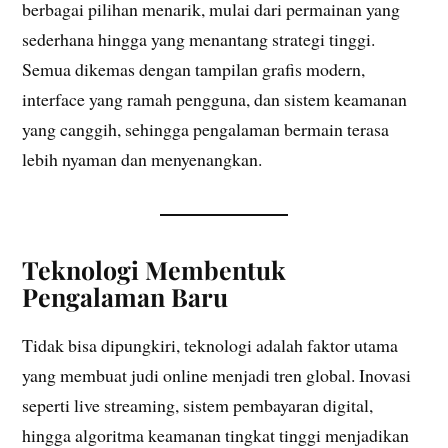
berbagai pilihan menarik, mulai dari permainan yang
sederhana hingga yang menantang strategi tinggi.
Semua dikemas dengan tampilan grafis modern,
interface yang ramah pengguna, dan sistem keamanan
yang canggih, sehingga pengalaman bermain terasa
lebih nyaman dan menyenangkan.
Teknologi Membentuk
Pengalaman Baru
Tidak bisa dipungkiri, teknologi adalah faktor utama
yang membuat judi online menjadi tren global. Inovasi
seperti live streaming, sistem pembayaran digital,
hingga algoritma keamanan tingkat tinggi menjadikan