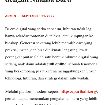
ADMIN
SEPTEMBER 29, 2025
Di era digital yang serba cepat ini, hiburan tidak lagi
hanya sekadar tontonan di televisi atau kunjungan ke
bioskop. Generasi sekarang lebih memilih cara yang
praktis, instan, dan bisa dinikmati langsung lewat
perangkat pintar. Salah satu bentuk hiburan digital yang
judi online
sedang naik daun adalah
, sebuah fenomena
yang berkembang pesat karena menggabungkan unsur
teknologi, hiburan, dan strategi dalam satu wadah.
https://paribalii.org/
Melalui platform modern seperti
,
pemain dapat menemukan pengalaman baru yang lebih