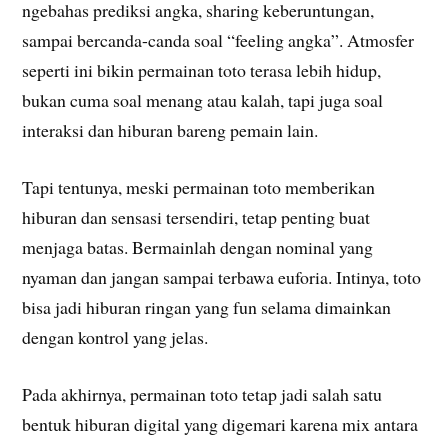
ngebahas prediksi angka, sharing keberuntungan,
sampai bercanda-canda soal “feeling angka”. Atmosfer
seperti ini bikin permainan toto terasa lebih hidup,
bukan cuma soal menang atau kalah, tapi juga soal
interaksi dan hiburan bareng pemain lain.
Tapi tentunya, meski permainan toto memberikan
hiburan dan sensasi tersendiri, tetap penting buat
menjaga batas. Bermainlah dengan nominal yang
nyaman dan jangan sampai terbawa euforia. Intinya, toto
bisa jadi hiburan ringan yang fun selama dimainkan
dengan kontrol yang jelas.
Pada akhirnya, permainan toto tetap jadi salah satu
bentuk hiburan digital yang digemari karena mix antara