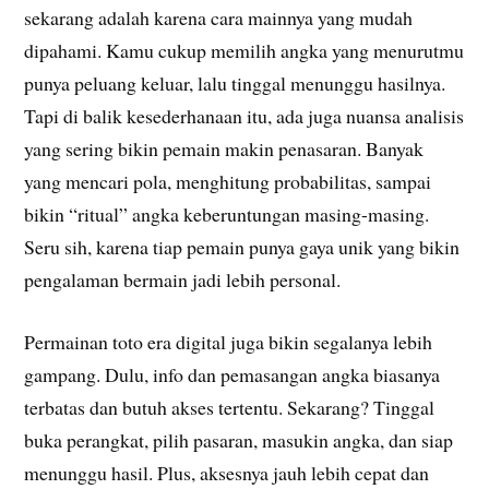
sekarang adalah karena cara mainnya yang mudah
dipahami. Kamu cukup memilih angka yang menurutmu
punya peluang keluar, lalu tinggal menunggu hasilnya.
Tapi di balik kesederhanaan itu, ada juga nuansa analisis
yang sering bikin pemain makin penasaran. Banyak
yang mencari pola, menghitung probabilitas, sampai
bikin “ritual” angka keberuntungan masing-masing.
Seru sih, karena tiap pemain punya gaya unik yang bikin
pengalaman bermain jadi lebih personal.
Permainan toto era digital juga bikin segalanya lebih
gampang. Dulu, info dan pemasangan angka biasanya
terbatas dan butuh akses tertentu. Sekarang? Tinggal
buka perangkat, pilih pasaran, masukin angka, dan siap
menunggu hasil. Plus, aksesnya jauh lebih cepat dan