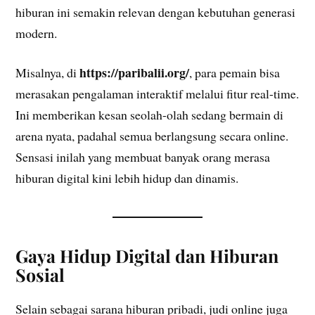
hiburan ini semakin relevan dengan kebutuhan generasi
modern.
https://paribalii.org/
Misalnya, di
, para pemain bisa
merasakan pengalaman interaktif melalui fitur real-time.
Ini memberikan kesan seolah-olah sedang bermain di
arena nyata, padahal semua berlangsung secara online.
Sensasi inilah yang membuat banyak orang merasa
hiburan digital kini lebih hidup dan dinamis.
Gaya Hidup Digital dan Hiburan
Sosial
Selain sebagai sarana hiburan pribadi, judi online juga