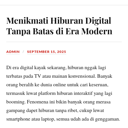
Menikmati Hiburan Digital
Tanpa Batas di Era Modern
ADMIN
SEPTEMBER 15, 2025
Di era digital kayak sekarang, hiburan nggak lagi
terbatas pada TV atau mainan konvensional. Banyak
orang beralih ke dunia online untuk cari keseruan,
termasuk lewat platform hiburan interaktif yang lagi
booming. Fenomena ini bikin banyak orang merasa
gampang dapet hiburan tanpa ribet, cukup lewat
smartphone atau laptop, semua udah ada di genggaman.