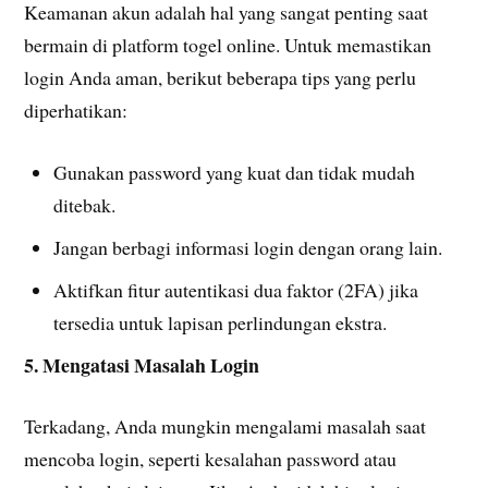
Keamanan akun adalah hal yang sangat penting saat
bermain di platform togel online. Untuk memastikan
login Anda aman, berikut beberapa tips yang perlu
diperhatikan:
Gunakan password yang kuat dan tidak mudah
ditebak.
Jangan berbagi informasi login dengan orang lain.
Aktifkan fitur autentikasi dua faktor (2FA) jika
tersedia untuk lapisan perlindungan ekstra.
5. Mengatasi Masalah Login
Terkadang, Anda mungkin mengalami masalah saat
mencoba login, seperti kesalahan password atau