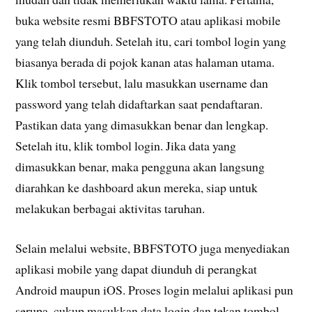
buka website resmi BBFSTOTO atau aplikasi mobile
yang telah diunduh. Setelah itu, cari tombol login yang
biasanya berada di pojok kanan atas halaman utama.
Klik tombol tersebut, lalu masukkan username dan
password yang telah didaftarkan saat pendaftaran.
Pastikan data yang dimasukkan benar dan lengkap.
Setelah itu, klik tombol login. Jika data yang
dimasukkan benar, maka pengguna akan langsung
diarahkan ke dashboard akun mereka, siap untuk
melakukan berbagai aktivitas taruhan.
Selain melalui website, BBFSTOTO juga menyediakan
aplikasi mobile yang dapat diunduh di perangkat
Android maupun iOS. Proses login melalui aplikasi pun
serupa, cukup masukkan data login dan tekan tombol