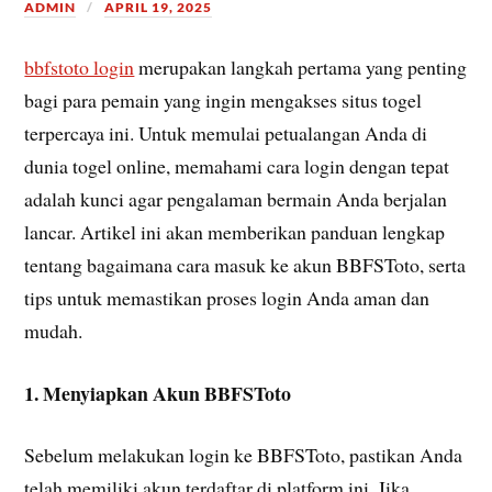
ADMIN
APRIL 19, 2025
bbfstoto login
merupakan langkah pertama yang penting
bagi para pemain yang ingin mengakses situs togel
terpercaya ini. Untuk memulai petualangan Anda di
dunia togel online, memahami cara login dengan tepat
adalah kunci agar pengalaman bermain Anda berjalan
lancar. Artikel ini akan memberikan panduan lengkap
tentang bagaimana cara masuk ke akun BBFSToto, serta
tips untuk memastikan proses login Anda aman dan
mudah.
1. Menyiapkan Akun BBFSToto
Sebelum melakukan login ke BBFSToto, pastikan Anda
telah memiliki akun terdaftar di platform ini. Jika