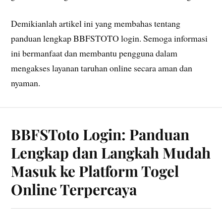
Demikianlah artikel ini yang membahas tentang
panduan lengkap BBFSTOTO login. Semoga informasi
ini bermanfaat dan membantu pengguna dalam
mengakses layanan taruhan online secara aman dan
nyaman.
BBFSToto Login: Panduan
Lengkap dan Langkah Mudah
Masuk ke Platform Togel
Online Terpercaya