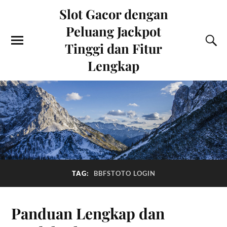
Slot Gacor dengan
Peluang Jackpot
Tinggi dan Fitur
Lengkap
TAG:
BBFSTOTO LOGIN
Panduan Lengkap dan