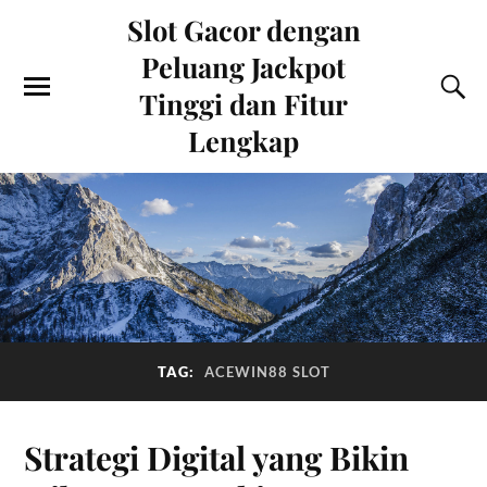
Slot Gacor dengan
Peluang Jackpot
Tinggi dan Fitur
Lengkap
TAG:
ACEWIN88 SLOT
Strategi Digital yang Bikin